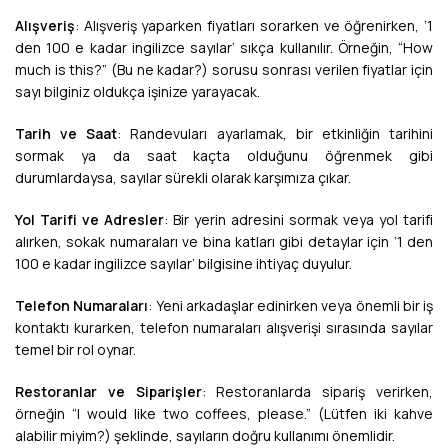
Alışveriş
: Alışveriş yaparken fiyatları sorarken ve öğrenirken, ‘1
den 100 e kadar ingilizce sayılar’ sıkça kullanılır. Örneğin, “How
much is this?” (Bu ne kadar?) sorusu sonrası verilen fiyatlar için
sayı bilginiz oldukça işinize yarayacak.
Tarih ve Saat
: Randevuları ayarlamak, bir etkinliğin tarihini
sormak ya da saat kaçta olduğunu öğrenmek gibi
durumlardaysa, sayılar sürekli olarak karşımıza çıkar.
Yol Tarifi ve Adresler
: Bir yerin adresini sormak veya yol tarifi
alırken, sokak numaraları ve bina katları gibi detaylar için ‘1 den
100 e kadar ingilizce sayılar’ bilgisine ihtiyaç duyulur.
Telefon Numaraları
: Yeni arkadaşlar edinirken veya önemli bir iş
kontaktı kurarken, telefon numaraları alışverişi sırasında sayılar
temel bir rol oynar.
Restoranlar ve Siparişler
: Restoranlarda sipariş verirken,
örneğin “I would like two coffees, please.” (Lütfen iki kahve
alabilir miyim?) şeklinde, sayıların doğru kullanımı önemlidir.