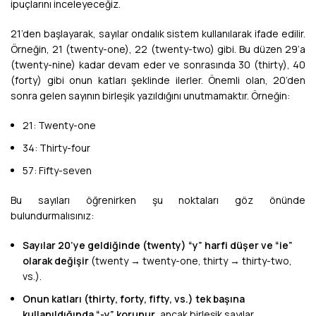
ipuçlarını inceleyeceğiz.
21’den başlayarak, sayılar ondalık sistem kullanılarak ifade edilir.
Örneğin, 21 (twenty-one), 22 (twenty-two) gibi. Bu düzen 29’a
(twenty-nine) kadar devam eder ve sonrasında 30 (thirty), 40
(forty) gibi onun katları şeklinde ilerler. Önemli olan, 20’den
sonra gelen sayının birleşik yazıldığını unutmamaktır. Örneğin:
21: Twenty-one
34: Thirty-four
57: Fifty-seven
Bu sayıları öğrenirken şu noktaları göz önünde
bulundurmalısınız:
Sayılar 20’ye geldiğinde (twenty) “y” harfi düşer ve “ie”
olarak değişir
(twenty → twenty-one, thirty → thirty-two,
vs.).
Onun katları (thirty, forty, fifty, vs.) tek başına
kullanıldığında “-y” korunur
, ancak birleşik sayılar